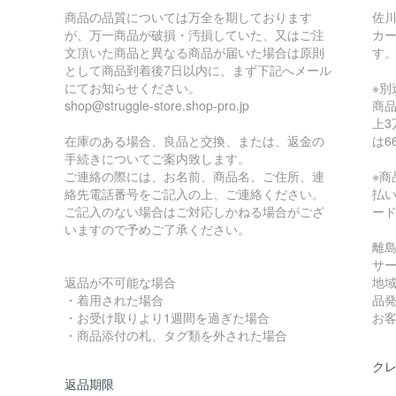
商品の品質については万全を期しております
佐
が、万一商品が破損・汚損していた、又はご注
カ
文頂いた商品と異なる商品が届いた場合は原則
す
として商品到着後7日以内に、まず下記へメール
にてお知らせください。
※
shop@struggle-store.shop-pro.jp
商品
上3
在庫のある場合、良品と交換、または、返金の
は6
手続きについてご案内致します。
ご連絡の際には、お名前、商品名、ご住所、連
※
絡先電話番号をご記入の上、ご連絡ください。
払
ご記入のない場合はご対応しかねる場合がござ
ー
いますので予めご了承ください。
離
サ
返品が不可能な場合
地
・着用された場合
品
・お受け取りより1週間を過ぎた場合
お
・商品添付の札、タグ類を外された場合
ク
返品期限