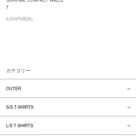
SURVIVAL COMPACT WALLE
T
9,200円(税抜)
カテゴリー
OUTER
S/S T-SHIRTS
L/S T-SHIRTS