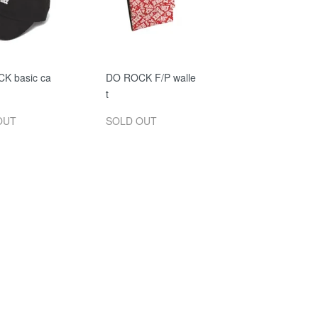
K basic ca
DO ROCK F/P walle
t
OUT
SOLD OUT