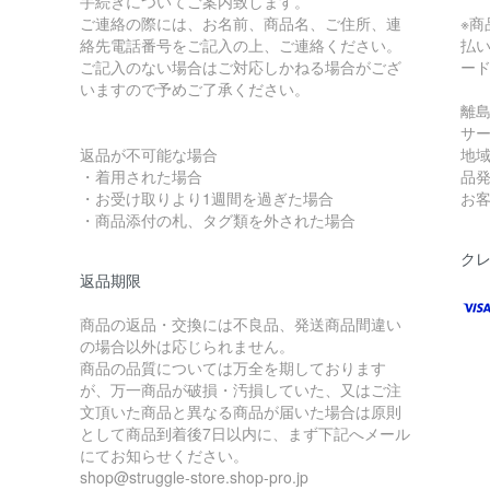
手続きについてご案内致します。
ご連絡の際には、お名前、商品名、ご住所、連
※
絡先電話番号をご記入の上、ご連絡ください。
払
ご記入のない場合はご対応しかねる場合がござ
ー
いますので予めご了承ください。
離
サ
返品が不可能な場合
地
・着用された場合
品
・お受け取りより1週間を過ぎた場合
お
・商品添付の札、タグ類を外された場合
ク
返品期限
商品の返品・交換には不良品、発送商品間違い
の場合以外は応じられません。
商品の品質については万全を期しております
が、万一商品が破損・汚損していた、又はご注
文頂いた商品と異なる商品が届いた場合は原則
として商品到着後7日以内に、まず下記へメール
にてお知らせください。
shop@struggle-store.shop-pro.jp