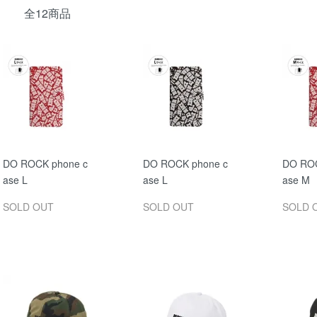
全12商品
DO ROCK phone c
DO ROCK phone c
DO ROC
ase L
ase L
ase M
SOLD OUT
SOLD OUT
SOLD 