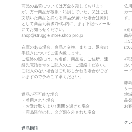
商品の品質については万全を期しております
佐
が、万一商品が破損・汚損していた、又はご注
カ
文頂いた商品と異なる商品が届いた場合は原則
す
として商品到着後7日以内に、まず下記へメール
にてお知らせください。
※
shop@struggle-store.shop-pro.jp
商品
上3
在庫のある場合、良品と交換、または、返金の
は6
手続きについてご案内致します。
ご連絡の際には、お名前、商品名、ご住所、連
※
絡先電話番号をご記入の上、ご連絡ください。
払
ご記入のない場合はご対応しかねる場合がござ
ー
いますので予めご了承ください。
離
サ
返品が不可能な場合
地
・着用された場合
品
・お受け取りより1週間を過ぎた場合
お
・商品添付の札、タグ類を外された場合
ク
返品期限