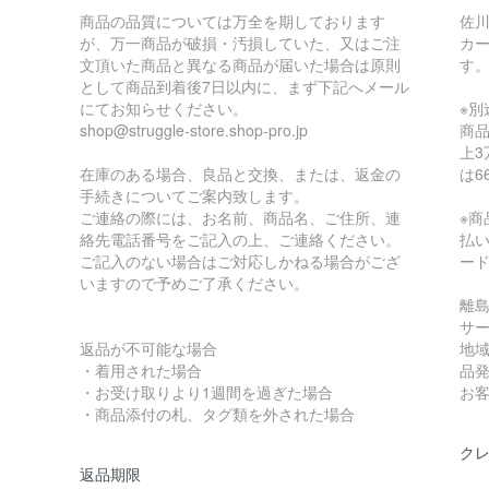
商品の品質については万全を期しております
佐
が、万一商品が破損・汚損していた、又はご注
カ
文頂いた商品と異なる商品が届いた場合は原則
す
として商品到着後7日以内に、まず下記へメール
にてお知らせください。
※
shop@struggle-store.shop-pro.jp
商品
上3
在庫のある場合、良品と交換、または、返金の
は6
手続きについてご案内致します。
ご連絡の際には、お名前、商品名、ご住所、連
※
絡先電話番号をご記入の上、ご連絡ください。
払
ご記入のない場合はご対応しかねる場合がござ
ー
いますので予めご了承ください。
離
サ
返品が不可能な場合
地
・着用された場合
品
・お受け取りより1週間を過ぎた場合
お
・商品添付の札、タグ類を外された場合
ク
返品期限